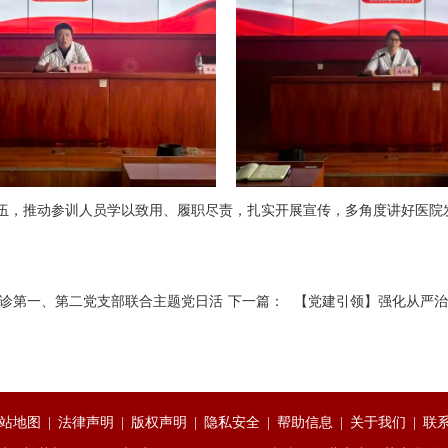
伍，推动参训人员学以致用、履职尽责，扎实开展宣传，多角度讲好医院
门诊第一、第二党支部联合主题党日活
下一篇：
【党建引领】强化从严治
站地图
|
法律声明
|
版权声明
|
隐私安全
|
帮助信息
|
关于我们
|
联