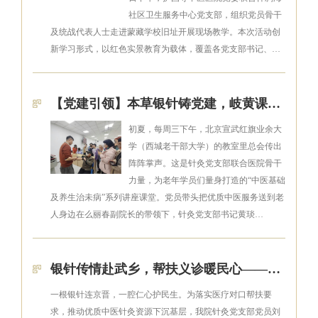
社区卫生服务中心党支部，组织党员骨干
及统战代表人士走进蒙藏学校旧址开展现场教学。本次活动创
新学习形式，以红色实景教育为载体，覆盖各党支部书记、…
【党建引领】本草银针铸党建，岐黄课堂护银龄——针灸党支部走进西城老干部大学
初夏，每周三下午，北京宣武红旗业余大
学（西城老干部大学）的教室里总会传出
阵阵掌声。这是针灸党支部联合医院骨干
力量，为老年学员们量身打造的“中医基础
及养生治未病”系列讲座课堂。党员带头把优质中医服务送到老
人身边在么丽春副院长的带领下，针灸党支部书记黄琰…
银针传情赴武乡，帮扶义诊暖民心——针灸党支部党员刘钧天对口支援武乡县中医院侧记
一根银针连京晋，一腔仁心护民生。为落实医疗对口帮扶要
求，推动优质中医针灸资源下沉基层，我院针灸党支部党员刘