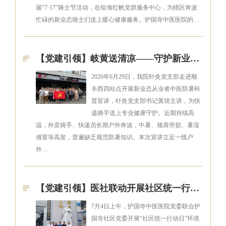
届“7·17”骑士节活动，在绘海红帆党群服务中心，为辖区奔波
忙碌的新业态骑士们送上暖心健康服务。护国寺中医医院的…
【党建引领】岐黄送清凉——守护新业态劳动者健康
2026年6月29日，我院针灸党支部走进顺
丰西四站点开展新业态从业者中医防暑科
普宣讲，针灸党支部书记黄琰主讲，为快
递骑手送上专业健康守护。近期持续高
温，外卖骑手、快递员长期户外奔波，中暑、颈肩劳损、暑湿
感冒等高发，普遍缺乏规范防暑知识。本次宣讲立足一线户
外…
【党建引领】医社联动开展社区统一行动日环境整治志愿服务
7月4日上午，护国寺中医医院党委联合护
国寺社区党委开展“社区统一行动日”环境