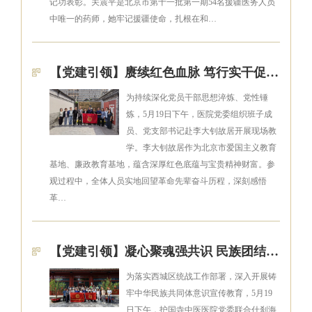
记功表彰。关震平是北京市第十一批第一期54名援疆医务人员
中唯一的药师，她牢记援疆使命，扎根在和…
【党建引领】赓续红色血脉 笃行实干促发展——我院党委组织开展李大钊故居现场教学
为持续深化党员干部思想淬炼、党性锤
炼，5月19日下午，医院党委组织班子成
员、党支部书记赴李大钊故居开展现场教
学。李大钊故居作为北京市爱国主义教育
基地、廉政教育基地，蕴含深厚红色底蕴与宝贵精神财富。参
观过程中，全体人员实地回望革命先辈奋斗历程，深刻感悟
革…
【党建引领】凝心聚魂强共识 民族团结促实干——我院开展红色研学暨统战专题教育活动
为落实西城区统战工作部署，深入开展铸
牢中华民族共同体意识宣传教育，5月19
日下午，护国寺中医医院党委联合什刹海