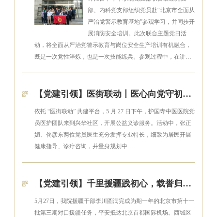
部、内科党支部组织党员赴“北京市全面从
严治党警示教育基地”参观学习，并同步开
展消防安全培训。此次联合主题党日活
动，将全面从严治党警示教育与岗位安全生产培训有机融合，
既是一次党性淬炼，也是一次技能练兵。参观过程中，在讲…
【党建引领】医街联动丨医心向党守初心 下沉服务护健康——护国寺中医医院走进什刹海街道开展义诊活动
依托 “医街联动” 共建平台，5 月 27 日下午，护国寺中医医院党
员医护团队来到兴华社区，开展公益义诊服务。活动中，张正
媚、佟彦东两位党员医生充分发挥专业特长，细致为居民开展
健康指导、诊疗咨询，并量身规划中…
【党建引领】千里援疆践初心，载誉归来显担当——护国寺中医医院援疆干部李川圆满完成任务载誉返京
5月27日，我院援疆干部李川圆满完成为期一年的北京市第十一
批第三期对口援疆任务，平安抵达北京首都国际机场。西城区