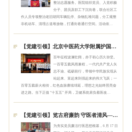
整治志愿服务。医院组织党员、入党积极
分子、团员及职工下沉街巷，联合社区工
作人员专项整治老旧胡同车辆乱停、杂物乱堆问题，分工规整
非机动车、清理占道堆放物，打通街巷通行空间。活动依…
【党建引领】北京中医药大学附属护国寺中医医院党委开展庆祝建党105周年系列活动
百年征程波澜壮阔，赤子初心历久弥坚。
一百零五载风雨兼程，一代代共产党人矢
志不渝、砥砺前行，带领中华民族实现从
站起来、富起来到强起来的伟大飞跃；一
百零五载薪火相传，红色血脉赓续绵延，理想之光始终照亮奋
进之路。当下正值 “十五五” 开局，卫健系统肩负着医改…
【党建引领】览古府廉韵 守医者清风——门诊第一、第二党支部联合主题党日活动
为夯实党员廉洁行医思想根基，6 月 17 日