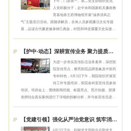
下午，门诊第一、第二党支部组织党员、
入党积极分子，赴中央和国家机关廉政教
育基地恭王府博物馆开展“涵养清风正
气”主题党日活动。跟随讲解员，全体人员参观廉洁文化专题
展，品读古代廉吏修身律己典故，对照和珅贪腐覆灭史实接…
【护中·动态】深耕宣传业务 聚力提质培训——护国寺中医医院召开宣传工作专题培训会
为进一步夯实宣传队伍业务素养，深挖医
院宣传亮点，擦亮医院品牌形象及中医药
专科特色，6月3日下午，我院组织开展宣
传工作专题培训，医院各科室宣传员参加
培训。培训会上，围绕新闻挖掘、标题亮点、照片拍摄。授课
老师结合真实案例进行了详细的拆解分析，并与各宣传员进…
【党建引领】强化从严治党意识 筑牢消防安全防线
6月2日下午，职能党支部联合后勤党支