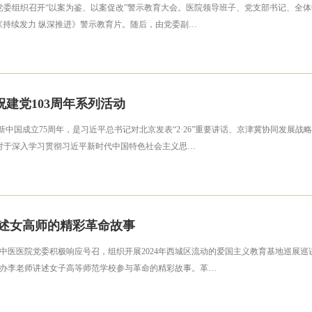
医院党委组织召开“以案为鉴、以案促改”警示教育大会。医院领导班子、党支部书记、
《持续发力 纵深推进》警示教育片。随后，由党委副…
建党103周年系列活动
，是新中国成立75周年，是习近平总书记对北京发表“2·26”重要讲话、京津冀协同发
，对于深入学习贯彻习近平新时代中国特色社会主义思…
讲述女高师的精彩革命故事
医医院党委积极响应号召，组织开展2024年西城区流动的爱国主义教育基地巡展巡讲活动
办李老师讲述女子高等师范学校参与革命的精彩故事。革…