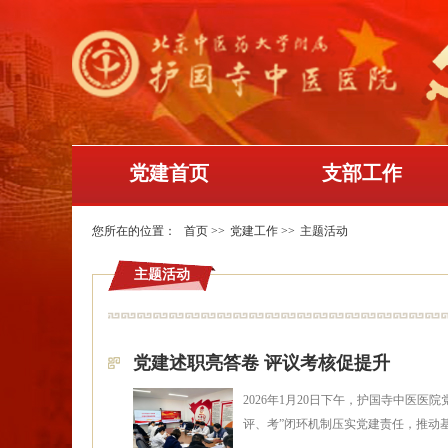
党建首页
支部工作
您所在的位置：
首页
>>
党建工作
>>
主题活动
主题活动
党建述职亮答卷 评议考核促提升
2026年1月20日下午，护国寺中医
评、考”闭环机制压实党建责任，推动