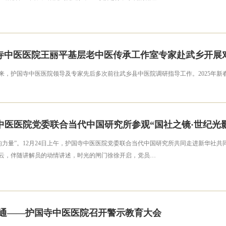
国寺中医医院王丽平基层老中医传承工作室专家赴武乡开展
来，护国寺中医医院领导及专家先后多次前往武乡县中医院调研指导工作。2025年
医医院党委联合当代中国研究所参观“国社之镜·世纪光
力量”。12月24日上午，护国寺中医医院党委联合当代中国研究所共同走进新华社共
风云，伴随讲解员的动情讲述，时光的闸门徐徐开启，党员…
旁通——护国寺中医医院召开警示教育大会