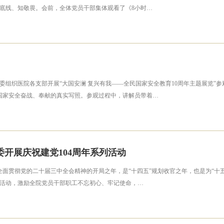
底线、知敬畏。会前，全体党员干部集体观看了《8小时…
院党委组织医院各支部开展“大国安澜 复兴有我——全民国家安全教育10周年主题展览
为国家安全奋战、奉献的真实写照。参观过程中，讲解员带着…
开展庆祝建党104周年系列活动
，是全面贯彻党的二十届三中全会精神的开局之年，是“十四五”规划收官之年，也是为“
活动，激励全院党员干部职工不忘初心、牢记使命，…