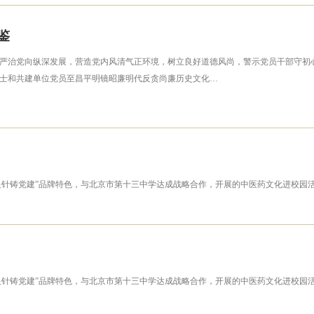
鉴
严治党向纵深发展，营造党内风清气正环境，树立良好道德风尚，警示党员干部守初心、
士和共建单位党员至昌平明镜昭廉明代反贪尚廉历史文化…
针铸党建”品牌特色，与北京市第十三中学达成战略合作，开展的中医药文化进校园活动
银针铸党建”品牌特色，与北京市第十三中学达成战略合作，开展的中医药文化进校园