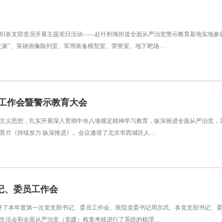
院党委组织各支部党员开展主题党日活动——赴什刹海街道全面从严治党警示教育基地实
之家”、英雄画像陈列室、军用装备模型室、荣誉室、地下靶场…
党工作会暨警示教育大会
主义思想，扎实开展深入贯彻中央八项规定精神学习教育，纵深推进全面从严治党，20
育片《持续发力 纵深推进》。会议邀请了北京市西城区人…
记、委员工作会
组织召开了本年度第一次党支部书记、委员工作会。医院党委书记周京武、各党支部书记
生活会和全面从严治党（党建）检查考核进行了系统的梳理…