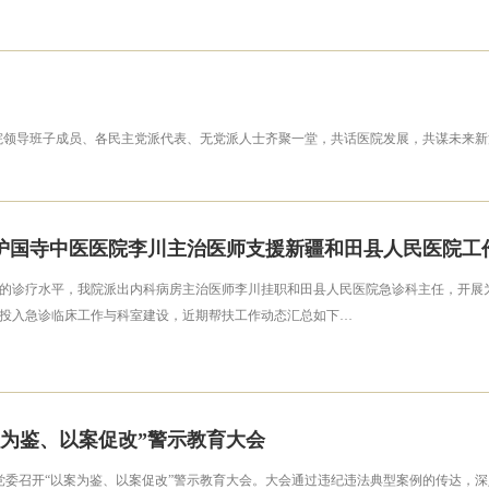
，院领导班子成员、各民主党派代表、无党派人士齐聚一堂，共话医院发展，共谋未来新篇
护国寺中医医院李川主治医师支援新疆和田县人民医院工
的诊疗水平，我院派出内科病房主治医师李川挂职和田县人民医院急诊科主任，开展
投入急诊临床工作与科室建设，近期帮扶工作动态汇总如下…
案为鉴、以案促改”警示教育大会
医院党委召开“以案为鉴、以案促改”警示教育大会。大会通过违纪违法典型案例的传达