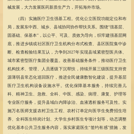
械发展，大力发展医药新质生产力，开拓海外市场。
（四）实施医疗卫生强基工程。优化公立医院功能定位和布
局，发展东中西、城乡、县域协同协作帮扶关系。围绕“强基层、
固基础、保基本”，以公平、可及、质效为导向，织牢建强基层网
底，推进乡镇或社区医疗卫生机构分布式检查、县区医院集中诊
断、检查检验结果互认，力争到2027年实现县域紧密型医共体、
城市紧密型医疗集团全覆盖。改善基础服务条件，推动医疗卫生
机构技术、管理、人员逐级下沉帮扶，持续开展三级医院支持资
源薄弱县常态化巡回医疗，推进全民健康数智化建设，提升基层
医疗卫生机构设备设施水平。优化保障基本服务，持续完善
儿
科
、精神卫生、急救、全科、中医、感染、病理、康复、护理等
专业医疗服务，提升县域白内障诊治、血液透析服务可及性。实
施万名医师支援农村卫生工程、农村订单定向医学生免费招生培
养、全科医生特岗计划、大学生乡村医生专项计划等，动态调整
优化基本公共卫生服务内容，落实家庭医生“签约有感”措施，发