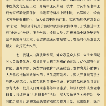
中医药文化弘扬工程，开展中医药典籍、技术、方药和名老中医
药专家经验挖掘保护，推进医疗机构中药制剂、名医验方、经典
名方等挖掘和转化，做大做强中医药产业。实施“新时代神农尝百
草”行动，加强全球药用价值植物资源的发掘利用，加快推进中医
药“走出去”步伐，服务全球，造福人类，积极推动全球传统医学
团体联盟落地北京，促进传统医药交融交汇，在新时代焕发更大
活力，发挥更大作用。
（七）促进人口高质量发展。健全覆盖全人群、全生命周期
的人口服务体系。引导青年人树立积极的婚育观，优化完善生育
保险、生育休假、免费学前教育等政策措施，发挥育儿补贴和个
人所得税抵扣等政策作用，从供需两端发力，深入开展托育服务
补助示范试点，发展普惠托育服务体系，有效降低家庭生育养育
教育成本，提升人口健康素养等综合素质。加强妇女和儿童健康
服务，持续开展“
儿科
服务年”活动，深入实施早孕关爱行动、孕
育能力提升计划和出生缺陷防治能力提升计划。发展医育、医养