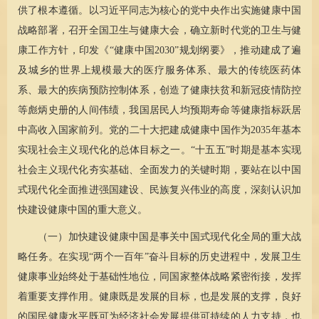
供了根本遵循。以习近平同志为核心的党中央作出实施健康中国
战略部署，召开全国卫生与健康大会，确立新时代党的卫生与健
康工作方针，印发《“健康中国2030”规划纲要》，推动建成了遍
及城乡的世界上规模最大的医疗服务体系、最大的传统医药体
系、最大的疾病预防控制体系，创造了健康扶贫和新冠疫情防控
等彪炳史册的人间伟绩，我国居民人均预期寿命等健康指标跃居
中高收入国家前列。党的二十大把建成健康中国作为2035年基本
实现社会主义现代化的总体目标之一。“十五五”时期是基本实现
社会主义现代化夯实基础、全面发力的关键时期，要站在以中国
式现代化全面推进强国建设、民族复兴伟业的高度，深刻认识加
快建设健康中国的重大意义。
（一）加快建设健康中国是事关中国式现代化全局的重大战
略任务。在实现“两个一百年”奋斗目标的历史进程中，发展卫生
健康事业始终处于基础性地位，同国家整体战略紧密衔接，发挥
着重要支撑作用。健康既是发展的目标，也是发展的支撑，良好
的国民健康水平既可为经济社会发展提供可持续的人力支持，也