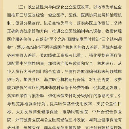
（三）以公益性为导向深化公立医院改革。以地市为单位全
面推开三明医改经验，健全医疗、医保、医药协同发展和治理机
制，促进分级诊疗。以公益性为导向，落实办医主体责任，坚持
正确的办院宗旨和方向，推进公立医院编制动态调整、收费体现
医疗服务价值，在落实“两个允许”薪酬制度同时推进“三个结构调
整”（逐步动态缩小不同等级医疗机构间的收入差距、医院内部业
务科室收入差距、奖励绩效工资所占比重）。强化规划在医疗资
源配置中的刚性约束，加强医疗服务质量和安全、机构运行、从
业人员行为等跨部门综合监管，严厉打击欺诈骗保和医药领域腐
败行为。加强县区、基层医疗机构运行保障，对社会需要、收费
能力较低的医疗机构和薄弱科室给予经费补助，促其稳定发展，
落实政策性亏损补助。强化医保支付对分级诊疗的激励约束，引
导规范异地就医行为，提高医保基金使用效率，支持公益性目
标。大力发展商业健康保险，推动民营医院、中外合资合作医
院、外商独资医院与公立医院错位互补发展，与商业健康保险有
效衔接。统筹医保、药品集采使用等政策，支持创新药和医疗器