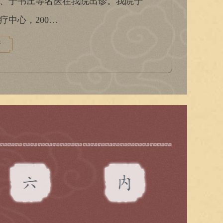
、于书庄等名医在我院出诊。我院于
疗中心，200…
情