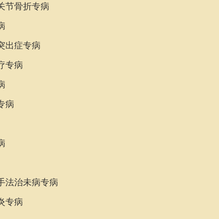
关节骨折专病
病
突出症专病
疗专病
病
专病
病
手法
治未病
专病
炎专病