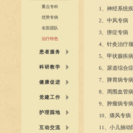
重点专科
1、神经系统疾
优势专病
2、中风专病
名医团队
3、痹症专病
治疗特色
4、针灸治疗颈
患者服务
5、甲状腺疾病
科研教学
6、尿道综合症
7、脾胃病专
健康促进
8、周围血管病
党建工作
9、肿瘤病专
护理园地
10、痛风专病
11、小儿抽动
互动交流