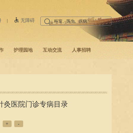
册
无障碍
|
作
护理园地
互动交流
人事招聘
针灸医院门诊专病目录
+
-
：