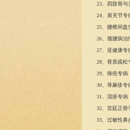
23、四肢骨与
24、肩关节专
25、腰椎间盘
26、颈腰病治
27、亚健康专
28、骨质疏松
29、痤疮专病
30、荨麻疹专
31、湿疹专病
32、宫廷正骨
33、过敏性鼻