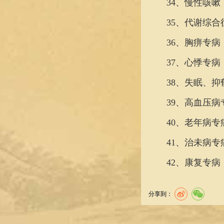
34、慢性咳嗽
35、代谢综合
36、胸痹专病
37、心悸专病
38、失眠、抑
39、高血压病
40、老年病专
41、
治未病
专
42、康复专病
分享到：