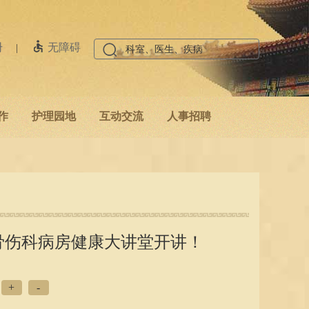
册
无障碍
|
作
护理园地
互动交流
人事招聘
骨伤科病房健康大讲堂开讲！
+
-