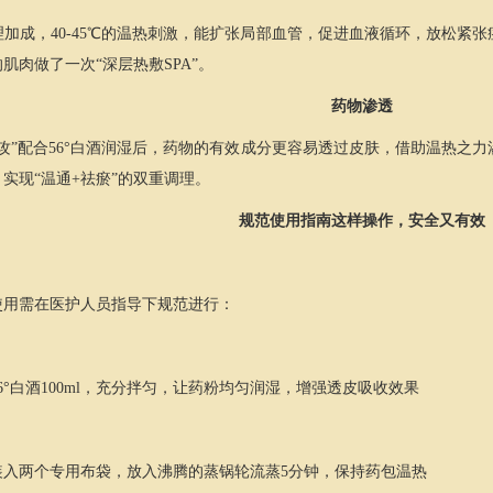
加成，40-45℃的温热刺激，能扩张局部血管，促进血液循环，放松紧
肌肉做了一次“深层热敷SPA”。
药物渗透
攻”配合56°白酒润湿后，药物的有效成分更容易透过皮肤，借助温热之
实现“温通+祛瘀”的双重调理。
规范使用指南
这样操作，安全又有效
使用需在医护人员指导下规范进行：
56°白酒100ml，充分拌匀，让药粉均匀润湿，增强透皮吸收效果
装入两个专用布袋，放入沸腾的蒸锅轮流蒸5分钟，保持药包温热