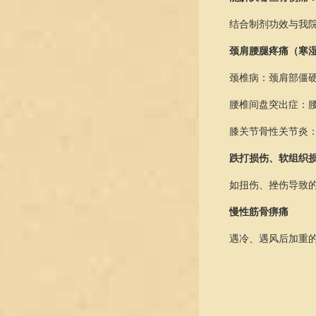
结合制剂功效与我
颈肩腰腿疼痛
（寒
颈椎病：颈肩部僵
腰椎间盘突出症：
膝关节骨性关节炎
跌打损伤、软组织
如扭伤、挫伤导致
慢性筋骨痹痛
遇冷、遇风后加重