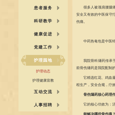
很多人被颈肩腰腿
患者服务
安全又有效的中医保守
科研教学
伤痛。
健康促进
中药热奄包是中医
党建工作
护理园地
我院
骨科
熥药传承
前骨伤熥药是我院配制的正
护理动态
它精选红花、鸡血藤
护理健康宣教
程生产，安全合规，疗
互动交流
骨伤熥药核心药理
它的核心功效为：
人事招聘
能解决哪些骨伤痛