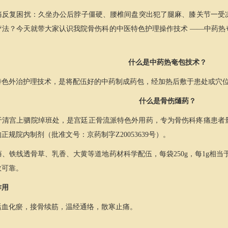
痛反复困扰：久坐办公后脖子僵硬、腰椎间盘突出犯了腿麻、膝关节一受
疗法？今天就带大家认识我院骨伤科的中医特色护理操作技术 ——中药热
什么是中药热奄包技术？
特色外治护理技术，是将配伍好的中药制成药包，经加热后敷于患处或穴
什么是骨伤熥药？
于清宫上驷院绰班处，是宫廷正骨流派特色外用药，专为骨伤科疼痛患者量
规院内制剂（批准文号：京药制字Z20053639号）。
、铁线透骨草、乳香、大黄等道地药材科学配伍，每袋250g，每1g相当于
效可靠。
作用
活血化瘀，接骨续筋，温经通络，散寒止痛。
？