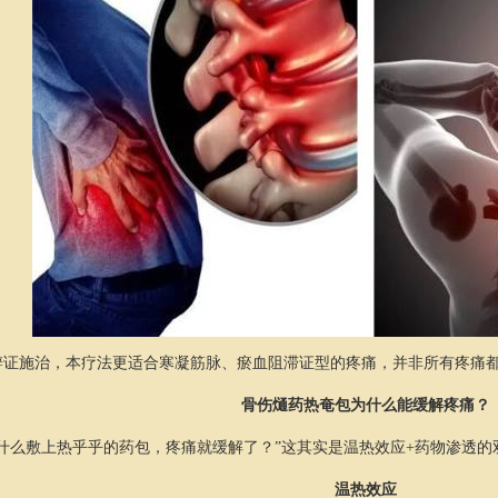
辨证施治，本疗法更适合寒凝筋脉、瘀血阻滞证型的疼痛，并非所有疼痛
骨伤熥药热奄包为什么能缓解疼痛？
什么敷上热乎乎的药包，疼痛就缓解了？”这其实是温热效应+药物渗透的
温热效应