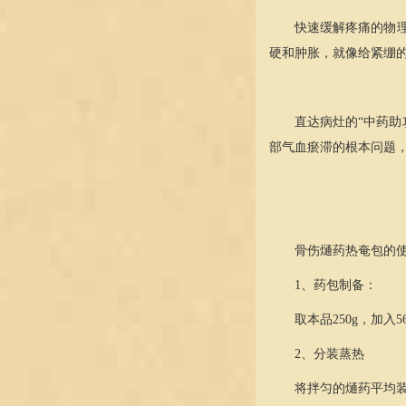
快速缓解疼痛的物理
硬和肿胀，就像给紧绷的
直达病灶的“中药助
部气血瘀滞的根本问题，
骨伤熥药热奄包的
1、
药包制备：
取本品250g，加入
2、
分装蒸热
将拌匀的熥药平均